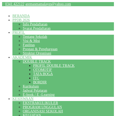
:
:
0341 422122
aremasmamalayes@yahoo.com
BERANDA
PPDB 2026
Info Pendaftaran
Syarat Pendaftaran
PROFIL
Tentang Sekolah
Visi & Misi
Fasilitas
Prestasi & Penghargaan
Struktur Organisasi
AKADEMIK
DOUBLE TRACK
PROFIL DOUBLE TRACK
OTOMOTIF
TATA BOGA
ITC
BORDIR
Kurikulum
Jadwal Pelajaran
E-book / E -Learning
KESISWAAN
EKSTRAKULIKULER
PROGRAM UNGGULAN
ORGANISASI SEKOLAH
KEGIATAN