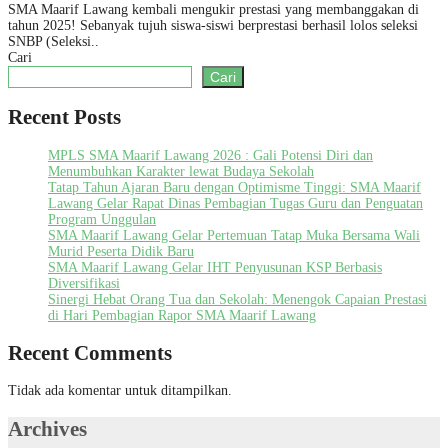
SMA Maarif Lawang kembali mengukir prestasi yang membanggakan di
tahun 2025! Sebanyak tujuh siswa-siswi berprestasi berhasil lolos seleksi
SNBP (Seleksi..
Cari
Cari
Recent Posts
MPLS SMA Maarif Lawang 2026 : Gali Potensi Diri dan
Menumbuhkan Karakter lewat Budaya Sekolah
Tatap Tahun Ajaran Baru dengan Optimisme Tinggi: SMA Maarif
Lawang Gelar Rapat Dinas Pembagian Tugas Guru dan Penguatan
Program Unggulan
SMA Maarif Lawang Gelar Pertemuan Tatap Muka Bersama Wali
Murid Peserta Didik Baru
SMA Maarif Lawang Gelar IHT Penyusunan KSP Berbasis
Diversifikasi
Sinergi Hebat Orang Tua dan Sekolah: Menengok Capaian Prestasi
di Hari Pembagian Rapor SMA Maarif Lawang
Recent Comments
Tidak ada komentar untuk ditampilkan.
Archives