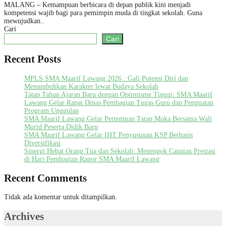
MALANG – Kemampuan berbicara di depan publik kini menjadi
kompetensi wajib bagi para pemimpin muda di tingkat sekolah. Guna
mewujudkan..
Cari
Cari
Recent Posts
MPLS SMA Maarif Lawang 2026 : Gali Potensi Diri dan
Menumbuhkan Karakter lewat Budaya Sekolah
Tatap Tahun Ajaran Baru dengan Optimisme Tinggi: SMA Maarif
Lawang Gelar Rapat Dinas Pembagian Tugas Guru dan Penguatan
Program Unggulan
SMA Maarif Lawang Gelar Pertemuan Tatap Muka Bersama Wali
Murid Peserta Didik Baru
SMA Maarif Lawang Gelar IHT Penyusunan KSP Berbasis
Diversifikasi
Sinergi Hebat Orang Tua dan Sekolah: Menengok Capaian Prestasi
di Hari Pembagian Rapor SMA Maarif Lawang
Recent Comments
Tidak ada komentar untuk ditampilkan.
Archives