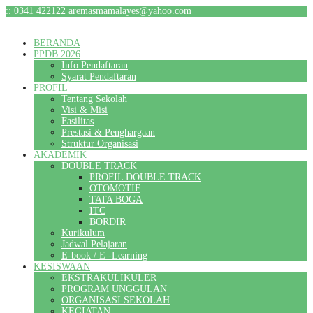
:
:
0341 422122
aremasmamalayes@yahoo.com
BERANDA
PPDB 2026
Info Pendaftaran
Syarat Pendaftaran
PROFIL
Tentang Sekolah
Visi & Misi
Fasilitas
Prestasi & Penghargaan
Struktur Organisasi
AKADEMIK
DOUBLE TRACK
PROFIL DOUBLE TRACK
OTOMOTIF
TATA BOGA
ITC
BORDIR
Kurikulum
Jadwal Pelajaran
E-book / E -Learning
KESISWAAN
EKSTRAKULIKULER
PROGRAM UNGGULAN
ORGANISASI SEKOLAH
KEGIATAN